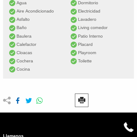
Agua
Dormitorio
Aire Acondicionado
Electricidad
Asfalto
Lavadero
Baño
Living comedor
Baulera
Patio Interno
Calefactor
Placard
Cloacas
Playroom
Cochera
Toilette
Cocina
Llamanos