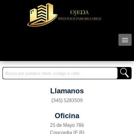
Llamanos
(345) 5283509
Oficina
25 de Mayo 786
Concordia (E.R)